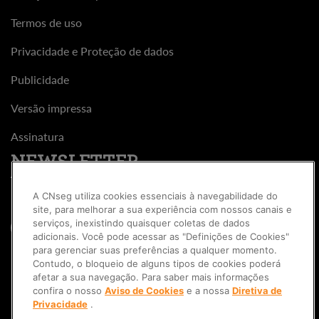
Termos de uso
Privacidade e Proteção de dados
Publicidade
Versão impressa
Assinatura
NEWSLETTER
A CNseg utiliza cookies essenciais à navegabilidade do
site, para melhorar a sua experiência com nossos canais e
serviços, inexistindo quaisquer coletas de dados
adicionais. Você pode acessar as "Definições de Cookies"
para gerenciar suas preferências a qualquer momento.
Contudo, o bloqueio de alguns tipos de cookies poderá
afetar a sua navegação. Para saber mais informações
confira o nosso
Aviso de Cookies
e a nossa
Diretiva de
Privacidade
.