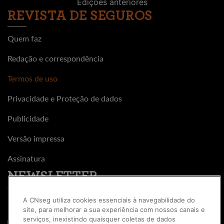
Edições anteriores
REVISTA DE SEGUROS
Quem faz
Redação e correspondência
Termos de uso
Privacidade e Proteção de dados
Publicidade
Versão impressa
Assinatura
NEWSLETTER
A CNseg utiliza cookies essenciais à navegabilidade do
site, para melhorar a sua experiência com nossos canais e
serviços, inexistindo quaisquer coletas de dados