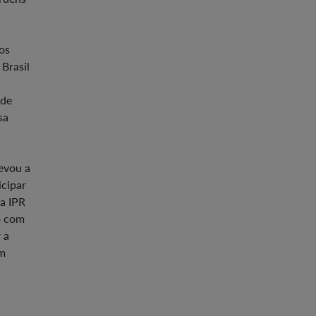
os
Brasil
 de
sa
levou a
icipar
 a IPR
o com
 a
em