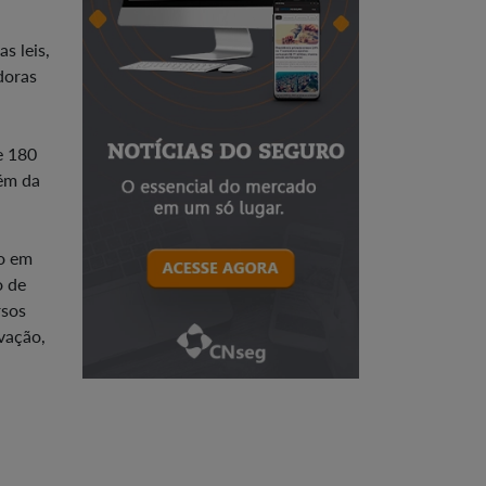
s leis,
doras
e 180
lém da
ão em
o de
rsos
ovação,