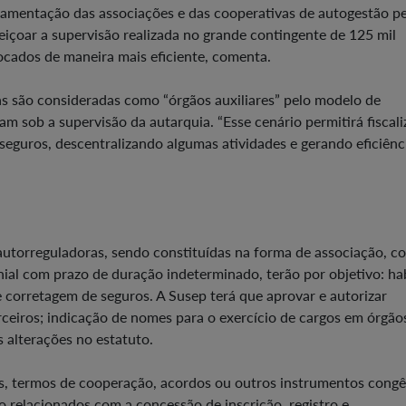
ulamentação das associações e das cooperativas de autogestão p
feiçoar a supervisão realizada no grande contingente de 125 mil
ocados de maneira mais eficiente, comenta.
s são consideradas como “órgãos auxiliares” pelo modelo de
am sob a supervisão da autarquia. “Esse cenário permitirá fiscali
 seguros, descentralizando algumas atividades e gerando eficiênc
 autorreguladoras, sendo constituídas na forma de associação, c
ial com prazo de duração indeterminado, terão por objetivo: habi
e corretagem de seguros. A Susep terá que aprovar e autorizar
eiros; indicação de nomes para o exercício de cargos em órgão
 alterações no estatuto.
os, termos de cooperação, acordos ou outros instrumentos cong
 relacionados com a concessão de inscrição, registro e