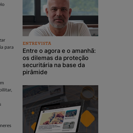
elo
zar
ENTREVISTA
ia para
Entre o agora e o amanhã:
os dilemas da proteção
securitária na base da
pirâmide
om
litar,
s
êneres