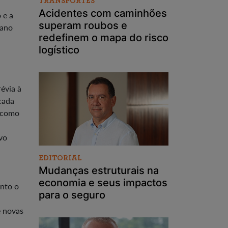
TRANSPORTES
Acidentes com caminhões
 e a
superam roubos e
 ano
redefinem o mapa do risco
logístico
évia à
cada
o como
vo
EDITORIAL
Mudanças estruturais na
economia e seus impactos
nto o
para o seguro
e novas