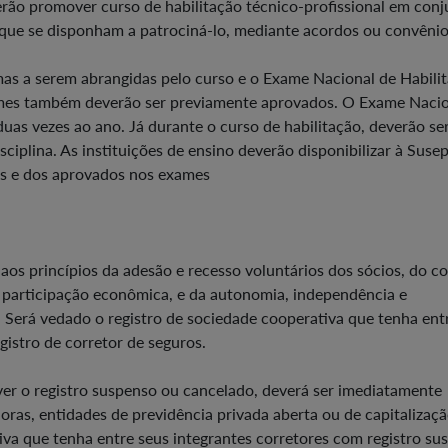
erão promover curso de habilitação técnico-profissional em con
 que se disponham a patrociná-lo, mediante acordos ou convênio
mas a serem abrangidas pelo curso e o Exame Nacional de Habili
ames também deverão ser previamente aprovados. O Exame Nacio
uas vezes ao ano. Já durante o curso de habilitação, deverão se
sciplina. As instituições de ensino deverão disponibilizar à Susep
os e dos aprovados nos exames
aos princípios da adesão e recesso voluntários dos sócios, do co
 participação econômica, e da autonomia, independência e
 Será vedado o registro de sociedade cooperativa que tenha ent
gistro de corretor de seguros.
iver o registro suspenso ou cancelado, deverá ser imediatamente
oras, entidades de previdência privada aberta ou de capitalizaç
va que tenha entre seus integrantes corretores com registro su