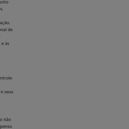
junto
s.
tação.
nal de
r
 e às
ntrole
re seus
ão não
spenso