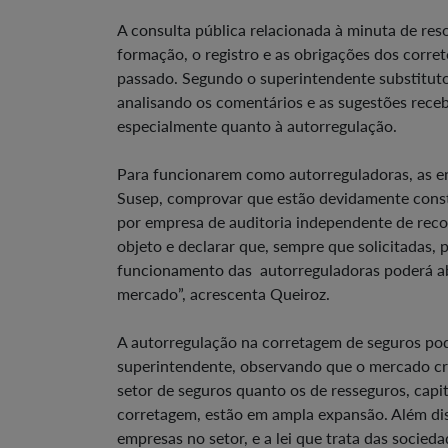
A consulta pública relacionada à minuta de res
formação, o registro e as obrigações dos corre
passado. Segundo o superintendente substituto 
analisando os comentários e as sugestões recebi
especialmente quanto à autorregulação.
Para funcionarem como autorreguladoras, as en
Susep, comprovar que estão devidamente constit
por empresa de auditoria independente de rec
objeto e declarar que, sempre que solicitadas, 
funcionamento das autorreguladoras poderá ab
mercado”, acrescenta Queiroz.
A autorregulação na corretagem de seguros pod
superintendente, observando que o mercado cr
setor de seguros quanto os de resseguros, capi
corretagem, estão em ampla expansão. Além diss
empresas no setor, e a lei que trata das socied