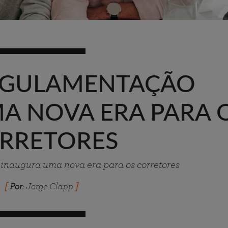
EGULAMENTAÇÃO
A NOVA ERA PARA 
RRETORES
inaugura uma nova era para os corretores
Por
: Jorge Clapp