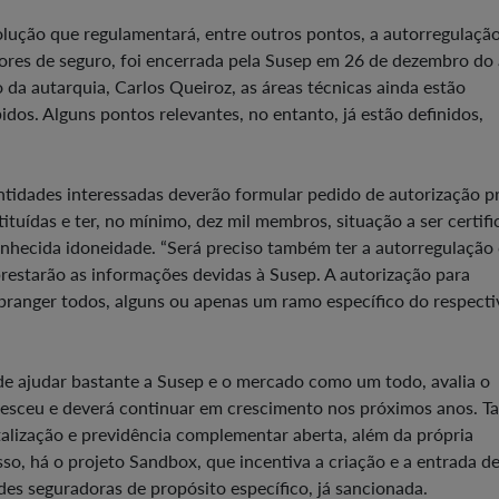
olução que regulamentará, entre outros pontos, a autorregulação
tores de seguro, foi encerrada pela Susep em 26 de dezembro do
da autarquia, Carlos Queiroz, as áreas técnicas ainda estão
dos. Alguns pontos relevantes, no entanto, já estão definidos,
tidades interessadas deverão formular pedido de autorização pr
uídas e ter, no mínimo, dez mil membros, situação a ser certifi
onhecida idoneidade. “Será preciso também ter a autorregulaçã
prestarão as informações devidas à Susep. A autorização para
ranger todos, alguns ou apenas um ramo específico do respecti
e ajudar bastante a Susep e o mercado como um todo, avalia o
esceu e deverá continuar em crescimento nos próximos anos. Ta
talização e previdência complementar aberta, além da própria
o, há o projeto Sandbox, que incentiva a criação e a entrada d
ades seguradoras de propósito específico, já sancionada.