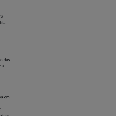
rá
hia,
ão das
e a
iva em
,
Ordens