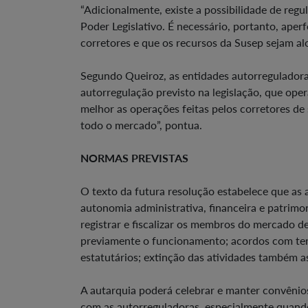
“Adicionalmente, existe a possibilidade de reg
Poder Legislativo. É necessário, portanto, aper
corretores e que os recursos da Susep sejam al
Segundo Queiroz, as entidades autorreguladora
autorregulação previsto na legislação, que oper
melhor as operações feitas pelos corretores de
todo o mercado”, pontua.
NORMAS PREVISTAS
O texto da futura resolução estabelece que as
autonomia administrativa, financeira e patrimon
registrar e fiscalizar os membros do mercado d
previamente o funcionamento; acordos com terc
estatutários; extinção das atividades também as
A autarquia poderá celebrar e manter convêni
com as autorreguladoras, especialmente quando