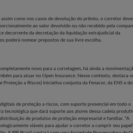
 assim como nos casos de devolução do prêmio, o corretor deve
oporcionalmente ao valor devolvido ou não recebido pela compan
ce decorrente da decretação da liquidação extrajudicial da
os poderá nomear prepostos de sua livre escolha.
completamente novo para a corretagem, há ainda a movimentaç
também para atuar no Open Insurance. Nesse contexto, destaca-s
 de Proteção a Riscos) iniciativa conjunta da Fenacor, da ENS e do
digitais de proteção a riscos, com suporte presencial em todo o
tura tecnológica que dará suporte aos atores dessa cadeia produt
distribuição de produtos de proteção empresarial e familiar. “A
nologicamente viáveis para ajudar o corretor a cumprir seu papel”
lio. A IPR Brasil contará com uma Sociedade Processadora de 