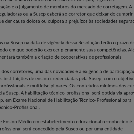
ização e o julgamento de membros do mercado de corretagem. A
eguladoras ou a Susep caberá ao corretor que deixar de cumprir a
ue der causa dolosa ou culposa a prejuízos às sociedades segura
as na Susep na data de vigência dessa Resolução terão o prazo d
período em que poderão exercer plenamente suas competências. A
entará também a criação de cooperativas de profissionais.
o dos corretores, uma das novidades é a exigência de participaç
 instituições de ensino credenciadas pela Susep, com o objetiv
 profissionais e multidisciplinares. Os conteúdos mínimos dos cu
la Susep. A habilitação técnico-profissional será obtida via apr
ep, em Exame Nacional de Habilitação Técnico-Profissional para
cnico-Profissional.
e Ensino Médio em estabelecimento educacional reconhecido é
 profissional será concedido pela Susep ou por uma entidade