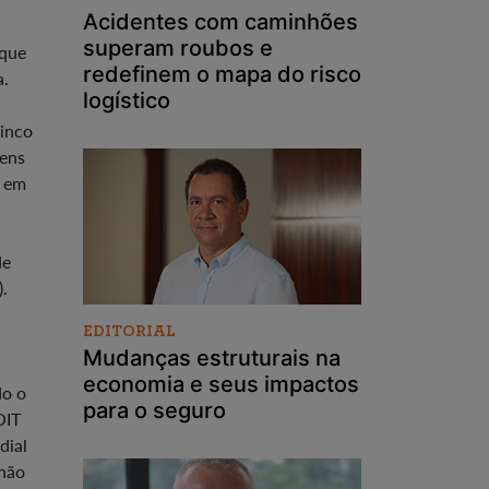
Acidentes com caminhões
superam roubos e
 que
redefinem o mapa do risco
a.
logístico
cinco
vens
s em
de
).
EDITORIAL
Mudanças estruturais na
economia e seus impactos
do o
para o seguro
OIT
dial
 não