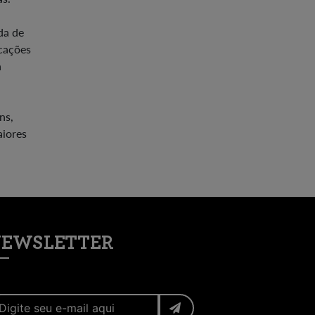
da de
icações
a
ns,
aiores
EWSLETTER