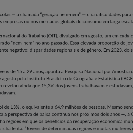
colas — a chamada “geração nem-nem” — cria dificuldades para
s empresas ou nos mercados globais de consumo em larga escal
rnacional do Trabalho (OIT), divulgado em agosto, um em cada 
erado “nem-nem” no ano passado. Essa elevada proporção de jo
te negativo: disparidades regionais e de gênero. Em 2023, doi
ovens de 15 a 29 anos, aponta a Pesquisa Nacional por Amostra 
gosto pelo Instituto Brasileiro de Geografia e Estatística (IBGE
o revelou ainda que 15,3% dos jovens trabalhavam e estudavam,
tudavam.
foi de 13%, o equivalente a 64,9 milhões de pessoas. Mesmo sen
a a perspectiva de baixa contínua nos próximos dois anos —, a 
 há regiões em que os benefícios da recuperação econômica mun
cha lenta. “Jovens de determinadas regiões e muitas mulheres