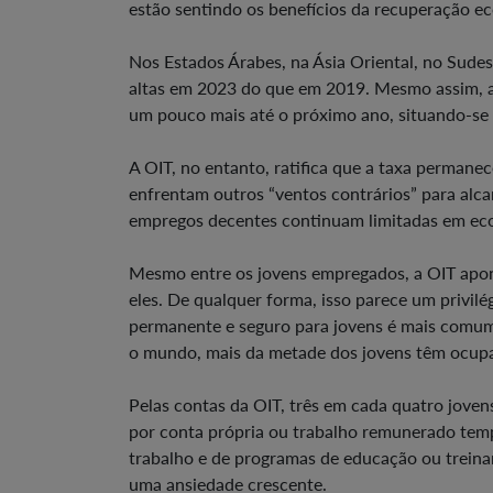
estão sentindo os benefícios da recuperação e
Nos Estados Árabes, na Ásia Oriental, no Sudes
altas em 2023 do que em 2019. Mesmo assim, a 
um pouco mais até o próximo ano, situando-se
A OIT, no entanto, ratifica que a taxa permanec
enfrentam outros “ventos contrários” para alc
empregos decentes continuam limitadas em ec
Mesmo entre os jovens empregados, a OIT apon
eles. De qualquer forma, isso parece um privil
permanente e seguro para jovens é mais comum
o mundo, mais da metade dos jovens têm ocupa
Pelas contas da OIT, três em cada quatro jove
por conta própria ou trabalho remunerado temp
trabalho e de programas de educação ou trein
uma ansiedade crescente.