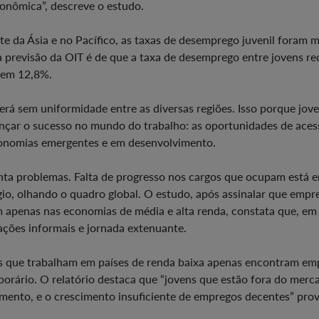
conômica”, descreve o estudo.
te da Ásia e no Pacífico, as taxas de desemprego juvenil foram m
previsão da OIT é de que a taxa de desemprego entre jovens re
 em 12,8%.
erá sem uniformidade entre as diversas regiões. Isso porque jov
ançar o sucesso no mundo do trabalho: as oportunidades de aces
onomias emergentes e em desenvolvimento.
ta problemas. Falta de progresso nos cargos que ocupam está e
égio, olhando o quadro global. O estudo, após assinalar que empr
 apenas nas economias de média e alta renda, constata que, em
ções informais e jornada extenuante.
ns que trabalham em países de renda baixa apenas encontram e
orário. O relatório destaca que “jovens que estão fora do merc
amento, e o crescimento insuficiente de empregos decentes” pr