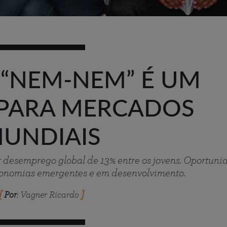
“NEM-NEM” É UM
 PARA MERCADOS
UNDIAIS
r desemprego global de 13% entre os jovens. Oportuni
economias emergentes e em desenvolvimento.
Por
: Vagner Ricardo