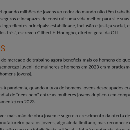
l quando milhões de jovens ao redor do mundo não têm trabalh
nseguros e incapazes de construir uma vida melhor para si e suas
ngredientes principais: estabilidade, inclusão e justiça social, e
os três”, escreveu Gilbert F. Houngbo, diretor-geral da OIT.
S
o do mercado de trabalho agora beneficia mais os homens do que
desemprego juvenil de mulheres e homens em 2023 eram praticam
 homens jovens).
es à pandemia, quando a taxa de homens jovens desocupados er
mundial de “nem-nem” entre as mulheres jovens duplicou em comp
vamente) em 2023.
rver mais mão de obra jovem e sugere o crescimento da oferta de
nufatureiro para os jovens, algo ainda limitado, mas reconhece 
ização e uso da inteligência artificial, afetará o potencial de vag