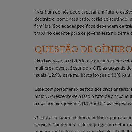
“Nenhum de nós pode esperar um futuro estáve
decente e, como resultado, estão se sentindo i
famílias. Sociedades pacíficas dependem de três i
trabalho decente para os jovens está no cerne d
QUESTÃO DE GÊNERO
Não bastasse, o relatório diz que a recuperaçã
mulheres jovens. Segundo a OIT, as taxas de 
iguais (12,9% para mulheres jovens e 13% para
Esse comportamento destoa dos anos anterior
maior. Acrescente-se a isso o fato de a taxa 
à dos homens jovens (28,1% e 13,1%, respecti
O relatório cobra melhores políticas para abso
serviços “modernos” e de empregos no setor ma
modernização de setores tradicionais, via digital