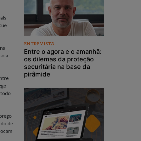
ais
cue
ENTREVISTA
ens
Entre o agora e o amanhã:
so a
os dilemas da proteção
securitária na base da
pirâmide
ntre
ego
 todo
mprego
ado de
ovocam