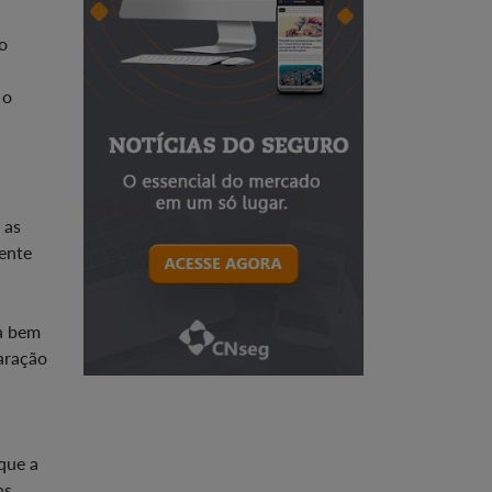
o
 o
 as
ente
a bem
aração
que a
as.