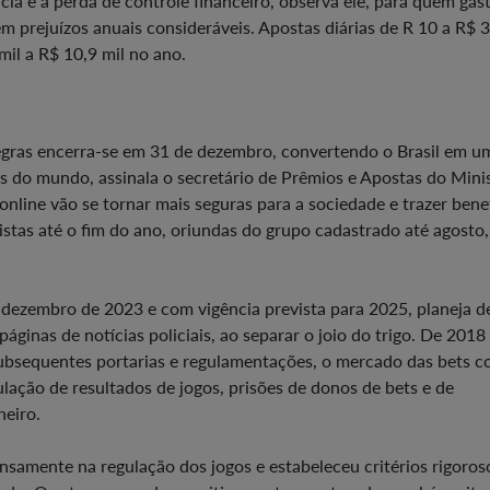
cia e à perda de controle financeiro, observa ele, para quem gas
m prejuízos anuais consideráveis. Apostas diárias de R 10 a R$ 3
il a R$ 10,9 mil no ano.
egras encerra-se em 31 de dezembro, convertendo o Brasil em u
s do mundo, assinala o secretário de Prêmios e Apostas do Minis
online vão se tornar mais seguras para a sociedade e trazer bene
stas até o fim do ano, oriundas do grupo cadastrado até agosto,
m dezembro de 2023 e com vigência prevista para 2025, planeja d
áginas de notícias policiais, ao separar o joio do trigo. De 201
subsequentes portarias e regulamentações, o mercado das bets c
ação de resultados de jogos, prisões de donos de bets e de
heiro.
samente na regulação dos jogos e estabeleceu critérios rigoros