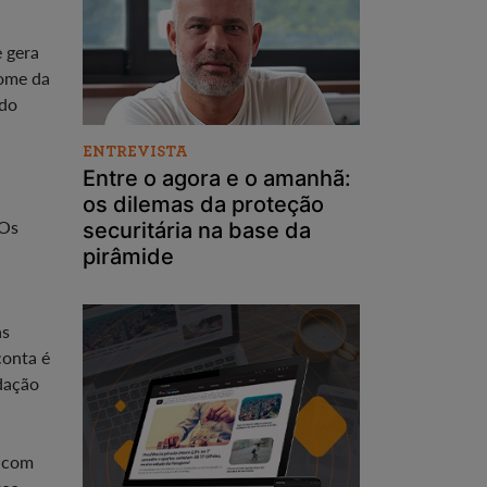
 gera
nome da
ndo
ENTREVISTA
Entre o agora e o amanhã:
os dilemas da proteção
 Os
securitária na base da
pirâmide
as
conta é
dação
s com