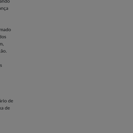
rando
ança
timado
dos
m,
ção.
s
rio de
xa de