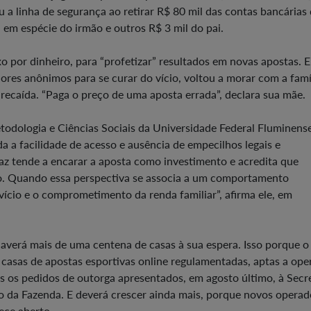
a linha de segurança ao retirar R$ 80 mil das contas bancárias
 em espécie do irmão e outros R$ 3 mil do pai.
o por dinheiro, para “profetizar” resultados em novas apostas. E
ores anônimos para se curar do vício, voltou a morar com a famí
recaída. “Paga o preço de uma aposta errada”, declara sua mãe.
odologia e Ciências Sociais da Universidade Federal Fluminens
a a facilidade de acesso e ausência de empecilhos legais e
az tende a encarar a aposta como investimento e acredita que
-lo. Quando essa perspectiva se associa a um comportamento
vício e o comprometimento da renda familiar”, afirma ele, em
 haverá mais de uma centena de casas à sua espera. Isso porque o 
 casas de apostas esportivas online regulamentadas, aptas a op
os os pedidos de outorga apresentados, em agosto último, à Secr
io da Fazenda. E deverá crescer ainda mais, porque novos operad
ece aberto.