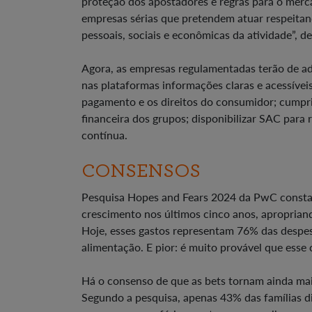
proteção dos apostadores e regras para o mer
empresas sérias que pretendem atuar respeitan
pessoais, sociais e econômicas da atividade”, de
Agora, as empresas regulamentadas terão de ad
nas plataformas informações claras e acessíveis
pagamento e os direitos do consumidor; cumprir
financeira dos grupos; disponibilizar SAC para
contínua.
CONSENSOS
Pesquisa Hopes and Fears 2024 da PwC constat
crescimento nos últimos cinco anos, apropriando
Hoje, esses gastos representam 76% das despe
alimentação. E pior: é muito provável que esse
Há o consenso de que as bets tornam ainda mais
Segundo a pesquisa, apenas 43% das famílias di