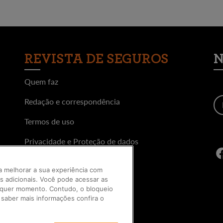
REVISTA DE SEGUROS
N
Quem faz
Redação e correspondência
Termos de uso
Privacidade e Proteção de dados
Publicidade
ra melhorar a sua experiência com
os adicionais. Você pode acessar as
Versão impressa
alquer momento. Contudo, o bloqueio
 saber mais informações confira o
Assinatura