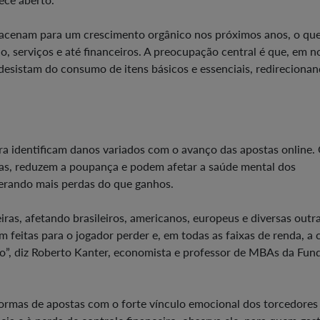
as acenam para um crescimento orgânico nos próximos anos, o que
jo, serviços e até financeiros. A preocupação central é que, em 
desistam do consumo de itens básicos e essenciais, redireciona
ra identificam danos variados com o avanço das apostas online.
lias, reduzem a poupança e podem afetar a saúde mental dos
gerando mais perdas do que ganhos.
iras, afetando brasileiros, americanos, europeus e diversas outr
 feitas para o jogador perder e, em todas as faixas de renda, a 
o”, diz Roberto Kanter, economista e professor de MBAs da Fun
formas de apostas com o forte vínculo emocional dos torcedore