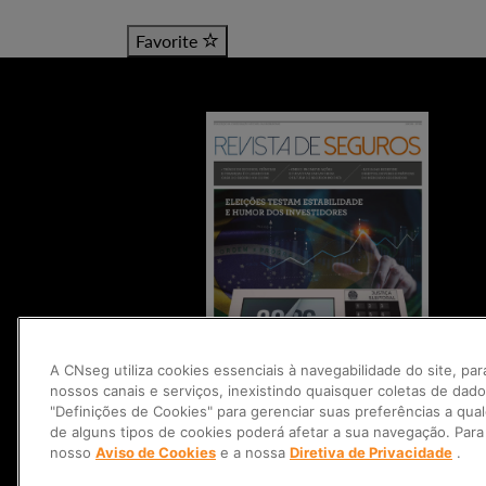
Favorite
A CNseg utiliza cookies essenciais à navegabilidade do site, pa
nossos canais e serviços, inexistindo quaisquer coletas de dad
"Definições de Cookies" para gerenciar suas preferências a qu
Edições anteriores
de alguns tipos de cookies poderá afetar a sua navegação. Para
nosso
Aviso de Cookies
e a nossa
Diretiva de Privacidade
.