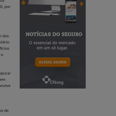
tos
0, por
m dos
tério
fícios
 o
epurar
8 em
onvive
os de