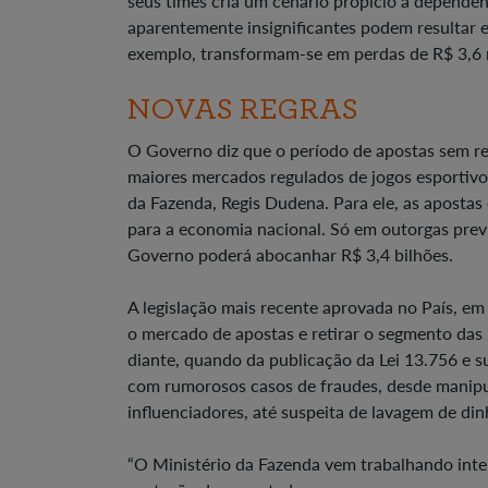
seus times cria um cenário propício à dependên
aparentemente insignificantes podem resultar e
exemplo, transformam-se em perdas de R$ 3,6 m
NOVAS REGRAS
O Governo diz que o período de apostas sem r
maiores mercados regulados de jogos esportivo
da Fazenda, Regis Dudena. Para ele, as apostas 
para a economia nacional. Só em outorgas previ
Governo poderá abocanhar R$ 3,4 bilhões.
A legislação mais recente aprovada no País, e
o mercado de apostas e retirar o segmento das p
diante, quando da publicação da Lei 13.756 e 
com rumorosos casos de fraudes, desde manipul
influenciadores, até suspeita de lavagem de din
“O Ministério da Fazenda vem trabalhando inten