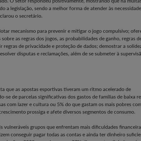
cado. O setor respondeu positivamente, mostrando que há muita
do a legislação, sendo a melhor forma de atender às necessidad
clarou o secretário.
otar mecanismo para prevenir e mitigar o jogo compulsivo; ofer
 sobre as regras dos jogos, as probabilidades de ganho, regras d
 regras de privacidade e proteção de dados; demostrar a solide
 resolver disputas e reclamações, além de se submeter à supervis
a que as apostas esportivas tiveram um ritmo acelerado de
-se de parcelas significativas dos gastos de famílias de baixa r
sas com lazer e cultura ou 5% do que gastam os mais pobres co
 crescimento prossiga e afete diversos segmentos de consumo.
 vulneráveis grupos que enfrentam mais dificuldades financeira
zem conseguir pagar todas as contas e ainda ter dinheiro sufici