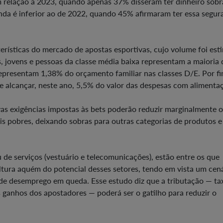
m relação a 2023, quando apenas 37% disseram ter dinheiro sob
inda é inferior ao de 2022, quando 45% afirmaram ter essa segur
erísticas do mercado de apostas esportivas, cujo volume foi es
 jovens e pessoas da classe média baixa representam a maioria 
representam 1,38% do orçamento familiar nas classes D/E. Por fi
 alcançar, neste ano, 5,5% do valor das despesas com alimenta
vas exigências impostas às bets poderão reduzir marginalmente o
s pobres, deixando sobras para outras categorias de produtos e
 de serviços (vestuário e telecomunicações), estão entre os que
ura aquém do potencial desses setores, tendo em vista um cená
de desemprego em queda. Esse estudo diz que a tributação — ta
 ganhos dos apostadores — poderá ser o gatilho para reduzir o