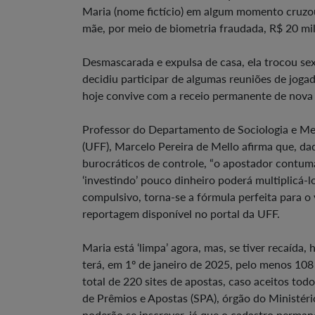
Maria (nome fictício) em algum momento cruzou 
mãe, por meio de biometria fraudada, R$ 20 mil
Desmascarada e expulsa de casa, ela trocou sex
decidiu participar de algumas reuniões de jogad
hoje convive com a receio permanente de nova 
Professor do Departamento de Sociologia e Met
(UFF), Marcelo Pereira de Mello afirma que, dad
burocráticos de controle, “o apostador contum
‘investindo’ pouco dinheiro poderá multiplicá
compulsivo, torna-se a fórmula perfeita para o 
reportagem disponível no portal da UFF.
Maria está ‘limpa’ agora, mas, se tiver recaída,
terá, em 1º de janeiro de 2025, pelo menos 108
total de 220 sites de apostas, caso aceitos tod
de Prêmios e Apostas (SPA), órgão do Ministér
poderão se inscrever, já que o cadastro perman