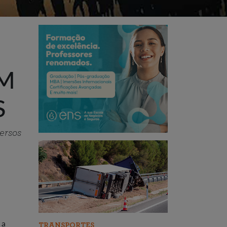
AM
S
ersos
 a
TRANSPORTES