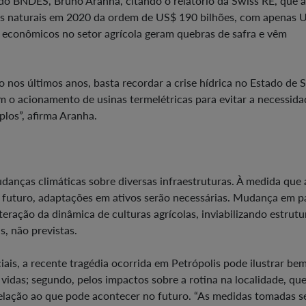
 do BNDES, Bruno Aranha, citando o relatório da Swiss RE, que 
os naturais em 2020 da ordem de US$ 190 bilhões, com apenas 
s econômicos no setor agrícola geram quebras de safra e vêm
 nos últimos anos, basta recordar a crise hídrica no Estado de 
o acionamento de usinas termelétricas para evitar a necessida
plos”, afirma Aranha.
ças climáticas sobre diversas infraestruturas. À medida que 
 futuro, adaptações em ativos serão necessárias. Mudança em p
eração da dinâmica de culturas agrícolas, inviabilizando estrutu
 não previstas.
ais, a recente tragédia ocorrida em Petrópolis pode ilustrar be
e vidas; segundo, pelos impactos sobre a rotina na localidade, qu
elação ao que pode acontecer no futuro. “As medidas tomadas s