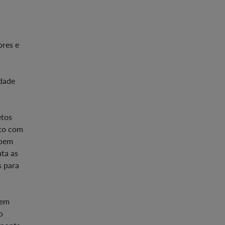
bres e
idade
etos
cto com
 bem
ta as
s para
 em
o