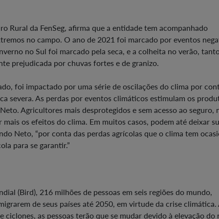
ro Rural da FenSeg, afirma que a entidade tem acompanhado
tremos no campo. O ano de 2021 foi marcado por eventos negat
nverno no Sul foi marcado pela seca, e a colheita no verão, tant
te prejudicada por chuvas fortes e de granizo.
do, foi impactado por uma série de oscilações do clima por con
ca severa. As perdas por eventos climáticos estimulam os produ
Neto. Agricultores mais desprotegidos e sem acesso ao seguro, 
 mais os efeitos do clima. Em muitos casos, podem até deixar s
undo Neto, “por conta das perdas agrícolas que o clima tem ocas
la para se garantir.”
ial (Bird), 216 milhões de pessoas em seis regiões do mundo,
migrarem de seus países até 2050, em virtude da crise climática.
e ciclones, as pessoas terão que se mudar devido à elevação do 