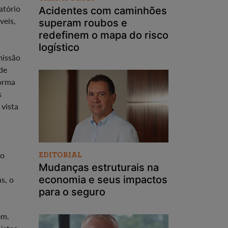
atório
Acidentes com caminhões
veis,
superam roubos e
redefinem o mapa do risco
logístico
missão
de
forma
s
 vista
to
EDITORIAL
Mudanças estruturais na
economia e seus impactos
s, o
para o seguro
em.