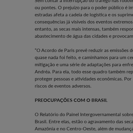
Sem contar a interrupção do tráfego nas rodovi
ou pontes. O prejuízo para o poder público é 
estradas afeta a cadeia de logística e os supr
consequências já visíveis dos eventos extremo
entanto, as secas mais intensas, também respon
abastecimento de água das cidades e provocam
“O Acordo de Paris prevê reduzir as emissões d
quase nada foi feito, e caminhamos para um ce
mitigação e uma série de adaptações para enfre
Andréa. Para ela, todo esse quadro também rep
proteger pessoas e atividades econômicas. Por i
riscos de eventos adversos.
PREOCUPAÇÕES COM O BRASIL
O Relatório do Painel Intergovernamental sob
Brasil. Entre elas, estão o agravamento das se
Amazônia e no Centro-Oeste, além de mudança 