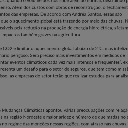
as, quando o volume dos rios sobe além do normal, destruindo p
imenso. Além dos custos com obras de reconstrução, o fechamen
imentos das empresas. De acordo com Andréa Santos, essas são
s que o aquecimento global está trazendo por meio das chuvas. 
sáveis pela redução na produção de energia hidrelétrica, afetam
 impactos também graves na agricultura.
e CO2 e limitar o aquecimento global abaixo de 2ºC, mas infeli
nário perigoso. Será preciso mais investimentos em medidas de
ntar eventos climáticos cada vez mais intensos e frequentes”, ex
resenta um desafio para o setor de seguros, que tem como miss
sso, as empresas do setor terão que realizar estudos para analis
re Mudanças Climáticas apontou várias preocupações com relaçã
cas na região Nordeste e maior aridez e número de queimadas no 
no regime das monções nessas regiões, com atraso nas chuvas