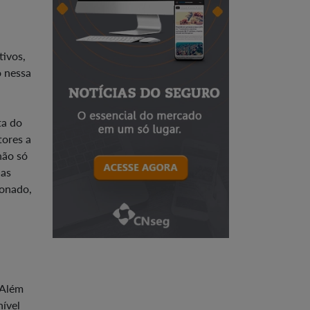
ivos,
o nessa
ta do
tores a
não só
uas
ionado,
 Além
nível