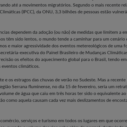
vando até a movimentos migratórios. Segundo o mais recente rel
limáticas (IPCC), da ONU, 3,3 bilhões de pessoas estão vulnerá
ncias dependem da adoção (ou não) de medidas que limitem a e
ssos têm sido lentos, o mundo tende a caminhar para um cenário 
eanos e maior agressividade dos eventos metereológicos de uma 
ecretária-executiva do Painel Brasileiro de Mudanças Climática
recisão os efeitos do aquecimento global para o Brasil, tendo em
s eventos climáticos.
te e os estragos das chuvas de verão no Sudeste. Mas a recente
gião Serrana fluminense, no dia 15 de fevereiro, seria um retra
volume de água que caiu em três horas ter sido o equivalente ao
erão como aquela causam cada vez mais deslizamentos de encosta
comércio, serviços e turismo em todos os lugares em que ocorr