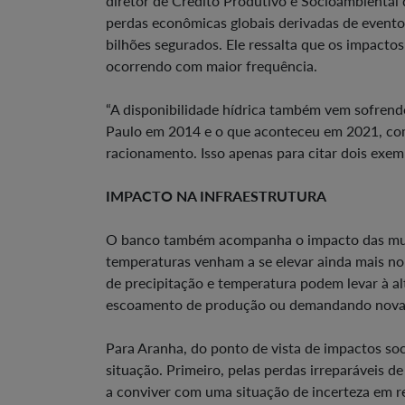
diretor de Crédito Produtivo e Socioambiental
perdas econômicas globais derivadas de event
bilhões segurados. Ele ressalta que os impacto
ocorrendo com maior frequência.
“A disponibilidade hídrica também vem sofrendo
Paulo em 2014 e o que aconteceu em 2021, com 
racionamento. Isso apenas para citar dois exem
IMPACTO NA INFRAESTRUTURA
O banco também acompanha o impacto das mudan
temperaturas venham a se elevar ainda mais no
de precipitação e temperatura podem levar à alt
escoamento de produção ou demandando novas,
Para Aranha, do ponto de vista de impactos soci
situação. Primeiro, pelas perdas irreparáveis d
a conviver com uma situação de incerteza em r