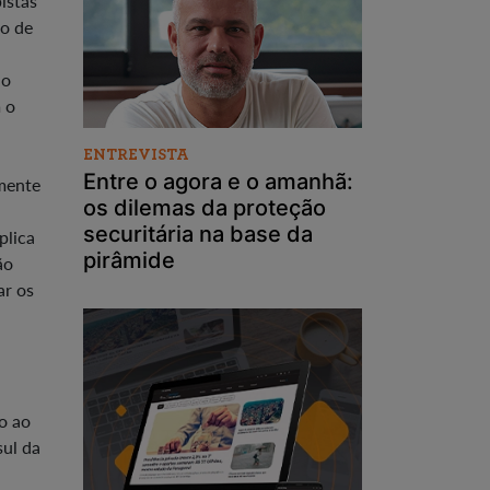
istas
to de
No
 o
ENTREVISTA
Entre o agora e o amanhã:
zmente
os dilemas da proteção
securitária na base da
plica
pirâmide
ão
ar os
o ao
sul da