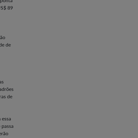
aponta
US$ 89
São
de de
as
adrões
ras de
m essa
e passa
erão