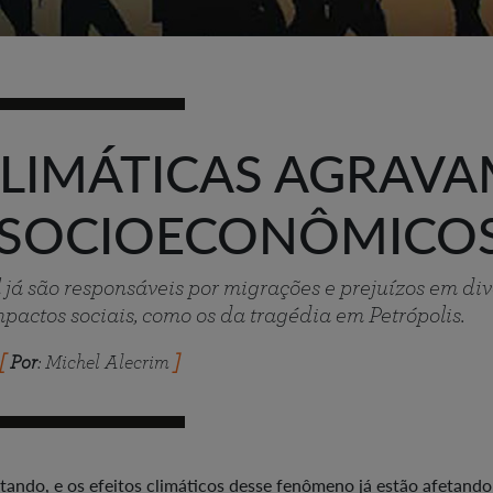
LIMÁTICAS AGRAV
 SOCIOECONÔMICO
á são responsáveis por migrações e prejuízos em div
pactos sociais, como os da tragédia em Petrópolis.
Por
: Michel Alecrim
ndo, e os efeitos climáticos desse fenômeno já estão afetando