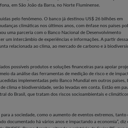
fona, em São João da Barra, no Norte Fluminense.
truídas pelo fenômeno. O banco já destinou US$ 26 bilhões em
mudanças climáticas nos últimos anos, com ênfase nos países po
rmou uma parceria com o Banco Nacional de Desenvolvimento
er um intercâmbio de experiências e informações. A partir dessa
nta relacionada ao clima, ao mercado de carbono e à biodivers
ados possíveis produtos e soluções financeiras para apoiar proj
 meio da análise das ferramentas de medição de risco e de impa
-sucedidas implementadas pelo Banco Mundial em outros países,
e clima e biodiversidade, serão levadas em conta. Estão em pau
l do Brasil, que tratam dos riscos socioambientais e climático
 para a sociedade, como o aumento de eventos extremos, tanto
ndo documentado há vários anos e impactando a economia”, diz 