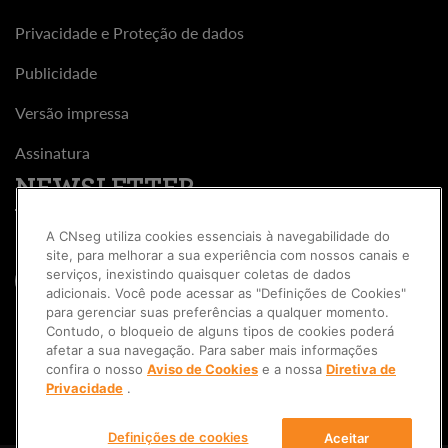
Privacidade e Proteção de dados
Publicidade
Versão impressa
Assinatura
NEWSLETTER
A CNseg utiliza cookies essenciais à navegabilidade do
site, para melhorar a sua experiência com nossos canais e
serviços, inexistindo quaisquer coletas de dados
adicionais. Você pode acessar as "Definições de Cookies"
para gerenciar suas preferências a qualquer momento.
Contudo, o bloqueio de alguns tipos de cookies poderá
afetar a sua navegação. Para saber mais informações
confira o nosso
Aviso de Cookies
e a nossa
Diretiva de
Privacidade
.
Definições de cookies
Aceitar