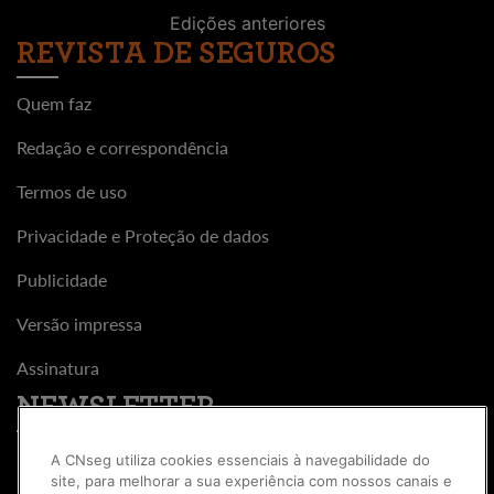
Edições anteriores
REVISTA DE SEGUROS
Quem faz
Redação e correspondência
Termos de uso
Privacidade e Proteção de dados
Publicidade
Versão impressa
Assinatura
NEWSLETTER
A CNseg utiliza cookies essenciais à navegabilidade do
site, para melhorar a sua experiência com nossos canais e