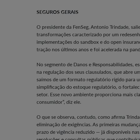
SEGUROS GERAIS
O presidente da FenSeg, Antonio Trindade, sal
transformações caracterizado por um redesenho 
implementações do sandbox e do open insurance
tração nos últimos anos e foi acelerada na pan
No segmento de Danos e Responsabilidades, es
na regulação dos seus clausulados, que abre u
saímos de um formato regulatório rígido para u
simplificação do estoque regulatório, o fortalec
setor. Esse novo ambiente proporciona mais cla
consumidor”, diz ele.
O que se observa, contudo, como afirma Trinda
eliminação de exigências. As primeiras mudanç
prazo de vigência reduzido — já disponíveis nas
resoluções e consultas públicas que contribuí