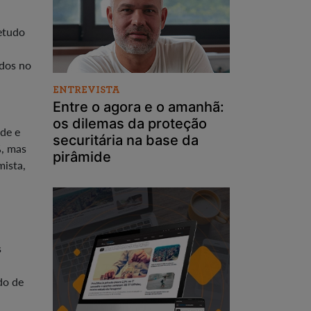
retudo
odos no
ENTREVISTA
Entre o agora e o amanhã:
os dilemas da proteção
de e
securitária na base da
%, mas
pirâmide
mista,
s
do de