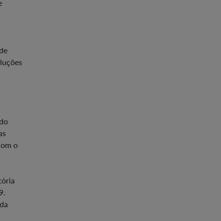
e
 de
oluções
 do
as
 com o
tória
9.
 da