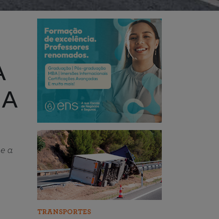
A
 A
e a
TRANSPORTES