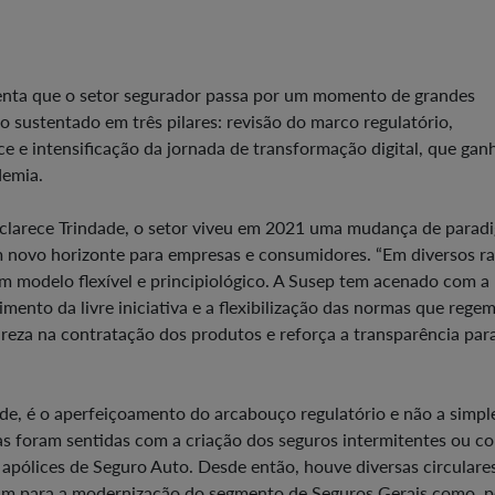
ienta que o setor segurador passa por um momento de grandes
sustentado em três pilares: revisão do marco regulatório,
 e intensificação da jornada de transformação digital, que gan
demia.
clarece Trindade, o setor viveu em 2021 uma mudança de parad
m novo horizonte para empresas e consumidores. “Em diversos r
m modelo flexível e principiológico. A Susep tem acenado com a
imento da livre iniciativa e a flexibilização das normas que rege
reza na contratação dos produtos e reforça a transparência par
de, é o aperfeiçoamento do arcabouço regulatório e não a simpl
as foram sentidas com a criação dos seguros intermitentes ou c
 apólices de Seguro Auto. Desde então, houve diversas circulares
ram para a modernização do segmento de Seguros Gerais como, p