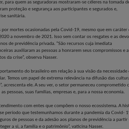
er, para quem as seguradoras mostraram-se céleres na tomada d
ram proteção e segurança aos participantes e segurados e,
se sanitária.
s por mortes ocasionadas pela Covid-19, mesmo que em caráter
e 2020 a novembro de 2021. Isso sem contar os resgates e as dev
anos de previdência privada. “São recursos cuja imediata
anceiras auxiliaram as pessoas a honrarem seus compromissos e a
tos da crise”, observa Nasser.
rtamento do brasileiro em relação à sua visão da necessidade
iar. Temos um papel de extrema relevância na difusão das cultur
e”, acrescenta ele. A seu ver, o setor permaneceu comprometido
 as pessoas, suas famílias, empresas e, para a nossa economia.
ntendimento com entes que compõem o nosso ecossistema. A his
esse período que testemunhamos durante a pandemia da Covid- 1
ros de pessoas e da adesão aos planos de previdência a partir
ger a si, a família e o patrimônio”, vaticina Nasser.