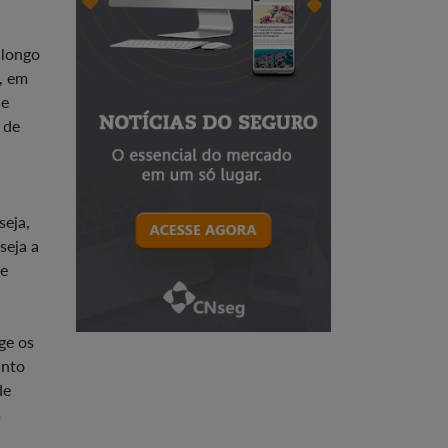
 longo
, em
de
 de
seja,
seja a
de
ge os
unto
de
s