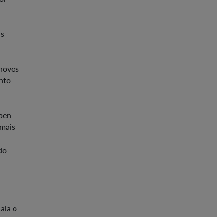
as
 novos
anto
open
 mais
do
ala o