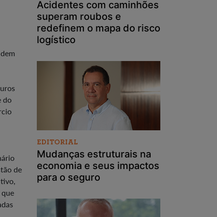
Acidentes com caminhões
superam roubos e
redefinem o mapa do risco
logístico
cidem
guros
e do
rcio
EDITORIAL
Mudanças estruturais na
nário
economia e seus impactos
stão de
para o seguro
tivo,
 que
adas