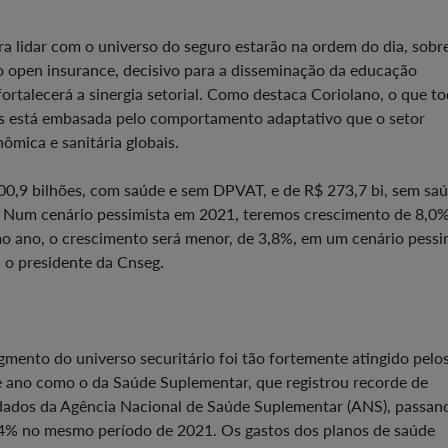
ra lidar com o universo do seguro estarão na ordem do dia, sob
open insurance, decisivo para a disseminação da educação
 fortalecerá a sinergia setorial. Como destaca Coriolano, o que t
os está embasada pelo comportamento adaptativo que o setor
ômica e sanitária globais.
0,9 bilhões, com saúde e sem DPVAT, e de R$ 273,7 bi, sem saú
 Num cenário pessimista em 2021, teremos crescimento de 8,0
o ano, o crescimento será menor, de 3,8%, em um cenário pessi
 o presidente da Cnseg.
mento do universo securitário foi tão fortemente atingido pelo
ano como o da Saúde Suplementar, que registrou recorde de
 dados da Agência Nacional de Saúde Suplementar (ANS), passan
4% no mesmo período de 2021. Os gastos dos planos de saúde