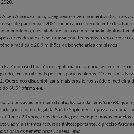
 2020.
o Alceu Amoroso Lima, o segmento viveu momentos distintos ao
 meses de pandemia. “2021 foi um ano especialmente desafiador
om a pandemia, a escalada de custos e a retomada significativa 
pesar dos desafios, o setor avançou: fechamos o ano com cerca
stência médica e 28,9 milhões de beneficiários em planos
frisa Amoroso Lima, é conseguir manter a curva ascendente, ou 
gando, mas atrair mais pessoas para os planos. “O acesso talvez 
. Queremos disponibilizar a mais brasileiros saúde e medicina 
 do SUS”, afirma ele.
 serão possíveis por meio da atualização da Lei 9.656/98, que re
fende que o marco legal da Saúde Suplementar possa caminhar j
os últimos 23 anos, considerando, por exemplo, novos modelos 
tor, administramos recursos finitos; portanto, é preciso fazer a
os para os beneficiários”, anseia Lima.