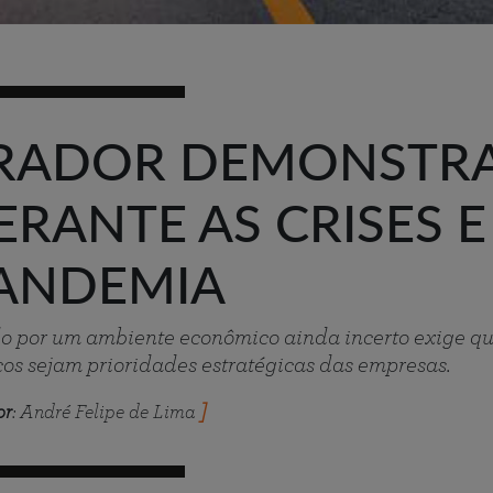
URADOR DEMONSTR
ERANTE AS CRISES E
ANDEMIA
o por um ambiente econômico ainda incerto exige qu
cos sejam prioridades estratégicas das empresas.
or
: André Felipe de Lima