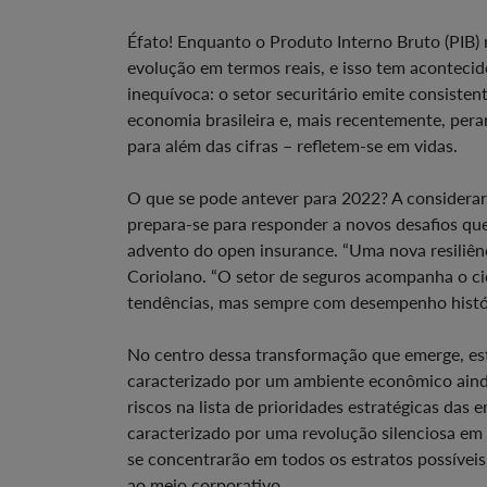
Éfato! Enquanto o Produto Interno Bruto (PIB) 
evolução em termos reais, e isso tem acontecid
inequívoca: o setor securitário emite consisten
economia brasileira e, mais recentemente, per
para além das cifras – refletem-se em vidas.
O que se pode antever para 2022? A considerar o
prepara-se para responder a novos desafios que
advento do open insurance. “Uma nova resiliênc
Coriolano. “O setor de seguros acompanha o c
tendências, mas sempre com desempenho históri
No centro dessa transformação que emerge, es
caracterizado por um ambiente econômico ainda
riscos na lista de prioridades estratégicas da
caracterizado por uma revolução silenciosa e
se concentrarão em todos os estratos possíveis
ao meio corporativo.