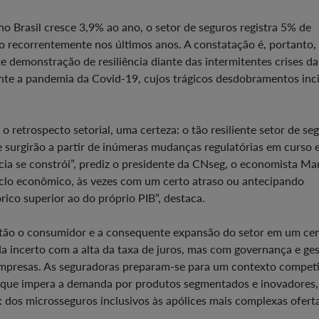
no Brasil cresce 3,9% ao ano, o setor de seguros registra 5% de
o recorrentemente nos últimos anos. A constatação é, portanto,
te demonstração de resiliência diante das intermitentes crises da
ante a pandemia da Covid-19, cujos trágicos desdobramentos in
 retrospecto setorial, uma certeza: o tão resiliente setor de se
 surgirão a partir de inúmeras mudanças regulatórias em curso 
ia se constrói”, prediz o presidente da CNseg, o economista Ma
iclo econômico, às vezes com um certo atraso ou antecipando
co superior ao do próprio PIB”, destaca.
tão o consumidor e a consequente expansão do setor em um ce
 incerto com a alta da taxa de juros, mas com governança e ge
s empresas. As seguradoras preparam-se para um contexto competi
m que impera a demanda por produtos segmentados e inovadores,
: dos microsseguros inclusivos às apólices mais complexas ofert