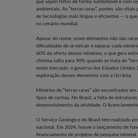
que sejam feitos de forma sustentável e com 
ambientais. As “terras raras”, porém, são vitai
de tecnologias mais limpas e eficientes — o qu
no cenário mundial.
Apesar do nome, esses elementos não são raros
dificuldades de se extrair e separar cada minér
60% da oferta desses minérios, o que gera extre
chinesa salta para 90% quando se trata de “ter
neste mercado, o governo dos Estados Unidos 
exploração desses elementos com a Ucrânia.
Minérios de “terras raras” são encontrados em 
tipos de rochas. No Brasil, a falta de estrutura
desenvolvimento da atividade. O licenciamento 
O Serviço Geológico do Brasil tem realizado pr
nacional. Em 2024, houve o lançamento de fund
financiamento de projetos de pesquisa mineral.