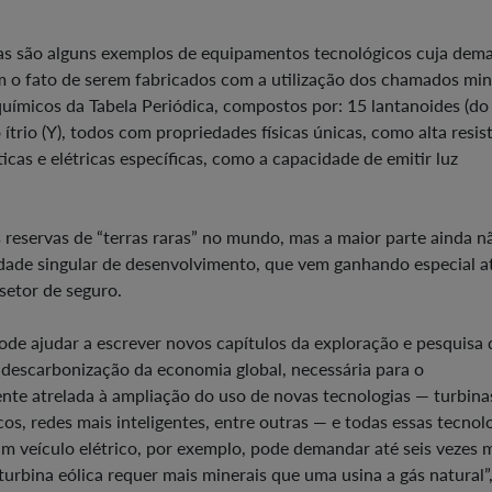
ticas são alguns exemplos de equipamentos tecnológicos cuja dem
 o fato de serem fabricados com a utilização dos chamados min
uímicos da Tabela Periódica, compostos por: 15 lantanoides (do
 o ítrio (Y), todos com propriedades físicas únicas, como alta resis
cas e elétricas específicas, como a capacidade de emitir luz
s reservas de “terras raras” no mundo, mas a maior parte ainda n
idade singular de desenvolvimento, que vem ganhando especial 
setor de seguro.
e ajudar a escrever novos capítulos da exploração e pesquisa 
“a descarbonização da economia global, necessária para o
ente atrelada à ampliação do uso de novas tecnologias — turbina
ricos, redes mais inteligentes, entre outras — e todas essas tecnol
m veículo elétrico, por exemplo, pode demandar até seis vezes 
urbina eólica requer mais minerais que uma usina a gás natural”