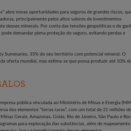
as” abre novas oportunidades para seguros de grandes riscos, qu
adoras, principalmente pelos altos valores de investimentos
te desses minerais. Por conta das tensões geopolíticas e do gan
do pode demandar plena proteção do seguro, evitando perdas e
y Summaries, 35% do seu território com potencial mineral. O
da oferta mundial, mas estima-se que possa produzir até 10% d
GALOS
empresa pública vinculada ao Ministério de Minas e Energia (MM
erva dos elementos “terras raras”, com um total de 21 milhões d
e Minas Gerais, Amazonas, Goiás, Rio de Janeiro, São Paulo e Ror
programas para exploração das substâncias, além de mapeamento
pesquisa, lavra e beneficiamento desses elementos.