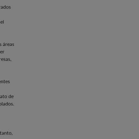
rados
el
s áreas
er
resas,
entes
fato de
olados.
tanto,