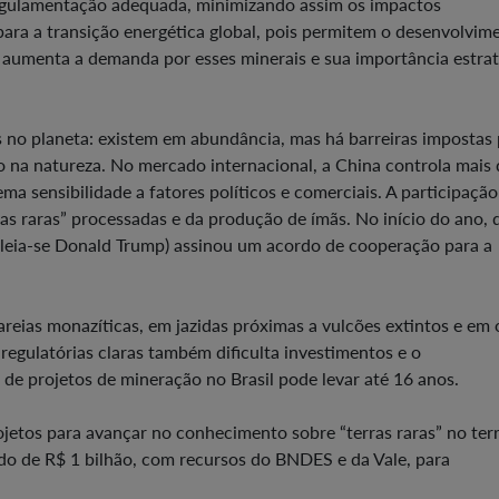
regulamentação adequada, minimizando assim os impactos
s para a transição energética global, pois permitem o desenvolvim
e aumenta a demanda por esses minerais e sua importância estra
 no planeta: existem em abundância, mas há barreiras impostas 
io na natureza. No mercado internacional, a China controla mais 
ma sensibilidade a fatores políticos e comerciais. A participação
ras raras” processadas e da produção de ímãs. No início do ano, 
(leia-se Donald Trump) assinou um acordo de cooperação para a
areias monazíticas, em jazidas próximas a vulcões extintos e em 
s regulatórias claras também dificulta investimentos e o
de projetos de mineração no Brasil pode levar até 16 anos.
ojetos para avançar no conhecimento sobre “terras raras” no terr
o de R$ 1 bilhão, com recursos do BNDES e da Vale, para