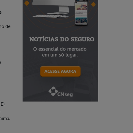
e
ho de
a
E),
e
aima.