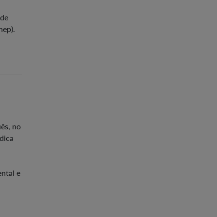
 de
nep).
uês, no
dica
ntal e