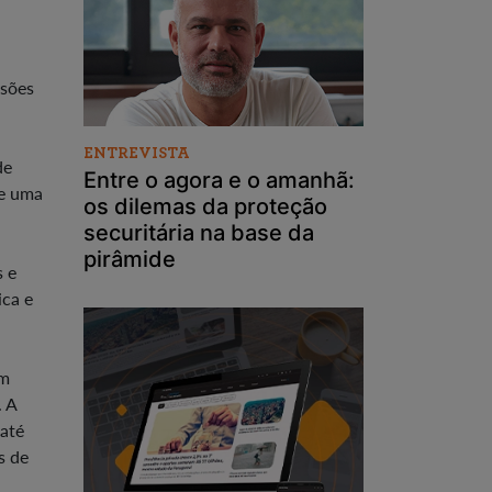
isões
ENTREVISTA
de
Entre o agora e o amanhã:
de uma
os dilemas da proteção
securitária na base da
pirâmide
s e
ica e
em
. A
 até
s de