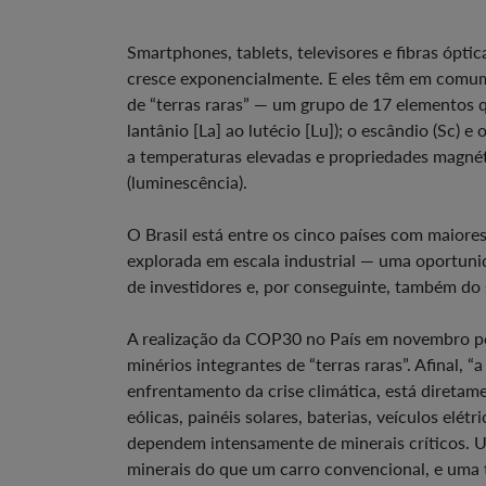
Smartphones, tablets, televisores e fibras óp
cresce exponencialmente. E eles têm em comum
de “terras raras” — um grupo de 17 elementos q
lantânio [La] ao lutécio [Lu]); o escândio (Sc) e
a temperaturas elevadas e propriedades magnéti
(luminescência).
O Brasil está entre os cinco países com maiore
explorada em escala industrial — uma oportun
de investidores e, por conseguinte, também do 
A realização da COP30 no País em novembro pod
minérios integrantes de “terras raras”. Afinal, 
enfrentamento da crise climática, está diretam
eólicas, painéis solares, baterias, veículos elét
dependem intensamente de minerais críticos. U
minerais do que um carro convencional, e uma t