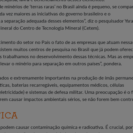
 minérios de ‘terras raras’ no Brasil ainda é pequeno, se compa
 vez maiores as iniciativas do governo brasileiro e o
 a separação adequada desses elementos”, diz o pesquisador Ysra
neral do Centro de Tecnologia Mineral (Cetem).
imento do setor no País o fato de as empresas que atuam nessa
xistem muitos centros de pesquisa no Brasil que já podem oferec
s trabalhamos no desenvolvimento dessas técnicas. Mas as emp
 levar o minério para separação em outros países”, pondera.
lizados e extremamente importantes na produção de ímãs perman
ópticas, baterias recarregáveis, equipamentos médicos, células
letricidade) e sistemas de defesa militar. Uma preocupação é o 
erem causar impactos ambientais sérios, se não forem bem contr
TICA
 podem causar contaminação química e radioativa. É crucial, por