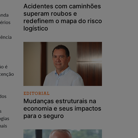
Acidentes com caminhões
superam roubos e
anda
redefinem o mapa do risco
érios
logístico
tência
ão é
atenção
EDITORIAL
dos
Mudanças estruturais na
economia e seus impactos
s
para o seguro
ogias
mais
,