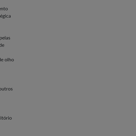
ento
tégica
pelas
de
de olho
outros
itório