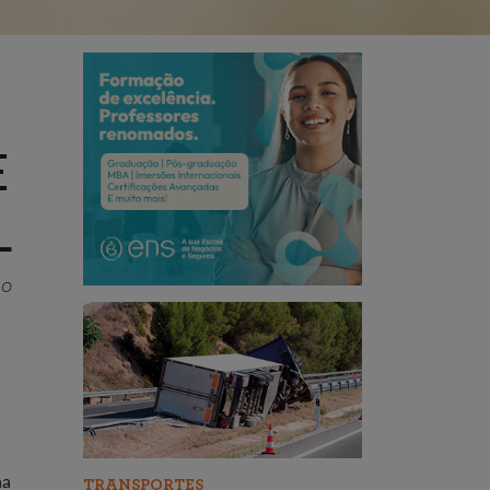
E
L
 o
na
TRANSPORTES