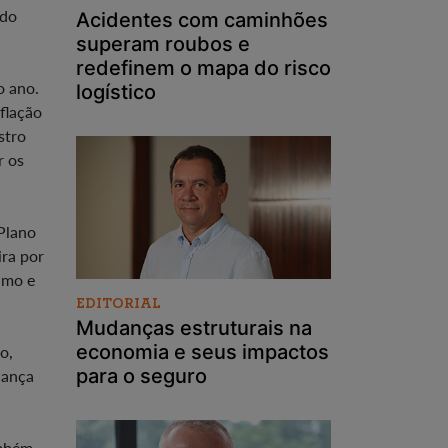
 do
Acidentes com caminhões
superam roubos e
redefinem o mapa do risco
o ano.
logístico
flação
stro
r os
 Plano
ira por
umo e
EDITORIAL
Mudanças estruturais na
economia e seus impactos
o,
para o seguro
lança
ambém