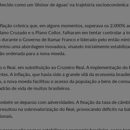
hecido como um ‘divisor de águas’ na trajetória socioeconômica
inflação crônica que, em alguns momentos, superava os 2.000% a
ano Cruzado e o Plano Collor, falharam em tentar controlar a in
 durante o Governo de Itamar Franco e liderado pelo então mini
ntou uma abordagem inovadora, visando inicialmente estabiliza
ção ordenada para a nova moeda.
do o Real, em substituição ao Cruzeiro Real. A implementação do
tes. A inflação, que havia sido a grande vilã da economia brasile
so, a nova moeda facilitou o acesso da população a bens de cons
drão de vida de muitos brasileiros.
também se deparou com adversidades. A fixação da taxa de câmbi
, resultou na sobrevalorização do Real, provocando déficits na ba
ionais.
so porque não apenas estabilizou a economia brasileira, como t