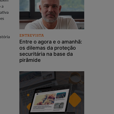
 a
ativa
tes
ENTREVISTA
stória
Entre o agora e o amanhã:
os dilemas da proteção
securitária na base da
pirâmide