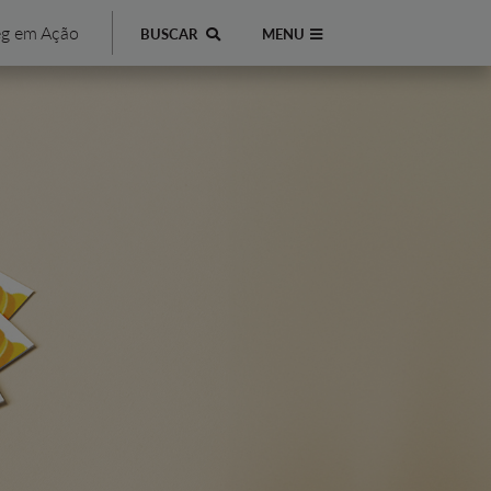
g em Ação
BUSCAR
MENU