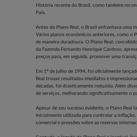
História recente do Brasil, como também recon
País.
Antes do Plano Real, o Brasil enfrentava uma 
Vários planos econômicos anteriores, como o Pl
de maneira duradoura. O Plano Real, concebido
da Fazenda Fernando Henrique Cardoso, aprese
preços para, em seguida, promover uma transi
Em 1º de julho de 1994, foi oficialmente lança
Real trouxe resultados imediatos e impressionan
décadas, foi drasticamente reduzida. Além dis
de serviços, melhorando significativamente o pa
Apesar de seu sucesso evidente, o Plano Real 
inicialmente utilizada para controlar a inflação
comercial e pressões sobre as reservas internac
Contudo, o legado do Plano Real é inegável. Is